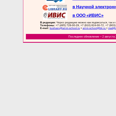
в Научной электрон
в ООО «ИВИС»
В редакции:
Через редакцию можно как подписаться, так и
Телефоны:
+7 (495) 728-00-29, +7 (910) 824-00-72, +7 (903)
E-mail:
kushaev@art-in-school.ru
•
art-in-school@bk.ru
•
mail@a
Последнее обновление – 2 августа 