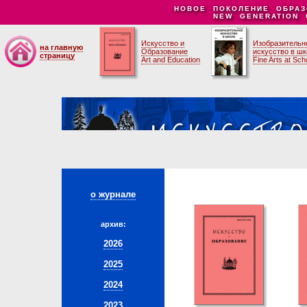
НОВОЕ ПОКОЛЕНИЕ ОБРАЗ
NEW GENERATION 
Искусство и
Изобразительн
на главную
Образование
искусство в ш
страницу
Art and Education
Fine Arts at Sch
о журнале
архив:
2026
2025
2024
2023