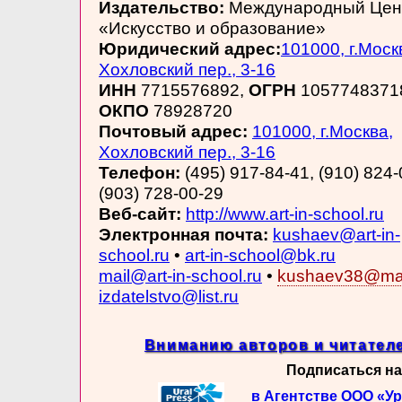
Издательство:
Международный Цен
«Искусство и образование»
Юридический адрес:
101000, г.Моск
Хохловский пер., 3-16
ИНН
7715576892,
ОГРН
1057748371
ОКПО
78928720
Почтовый адрес:
101000, г.Москва,
Хохловский пер., 3-16
Телефон:
(495) 917-84-41, (910) 824-
(903) 728-00-29
Веб-сайт:
http://www.art-in-school.ru
Электронная почта:
kushaev@art-in-
school.ru
•
art-in-school@bk.ru
mail@art-in-school.ru
•
kushaev38@mai
izdatelstvo@list.ru
Вниманию авторов и читателе
Подписаться на
в Агентстве ООО «У