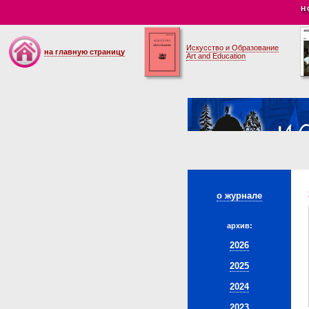
Н
Искусство и Образование
на главную страницу
Art and Education
о журнале
архив:
2026
2025
2024
2023