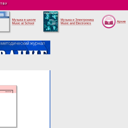
ТВУ
Музыка в школе
Музыка и Электроника
Архив
Music at School
Music and Electronics