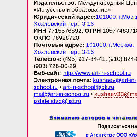
Издательство:
Международный Цен
«Искусство и образование»
Юридический адрес:
101000, г.Моск
Хохловский пер., 3-16
ИНН
7715576892,
ОГРН
1057748371
ОКПО
78928720
Почтовый адрес:
101000, г.Москва,
Хохловский пер., 3-16
Телефон:
(495) 917-84-41, (910) 824-
(903) 728-00-29
Веб-сайт:
http://www.art-in-school.ru
Электронная почта:
kushaev@art-in-
school.ru
•
art-in-school@bk.ru
mail@art-in-school.ru
•
kushaev38@mai
izdatelstvo@list.ru
Вниманию авторов и читателе
Подписаться на
в Агентстве ООО «У