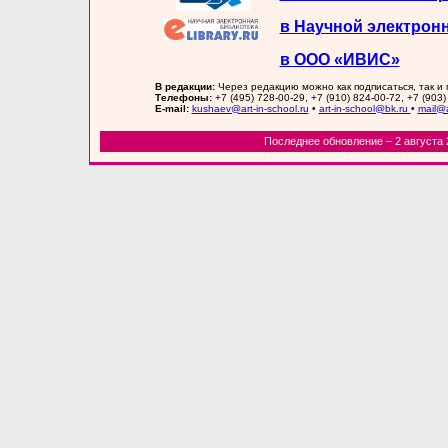
в Научной электрон
в ООО «ИВИС»
В редакции:
Через редакцию можно как подписаться, так и
Телефоны:
+7 (495) 728-00-29, +7 (910) 824-00-72, +7 (903)
E-mail:
kushaev@art-in-school.ru
•
art-in-school@bk.ru
•
mail@a
Последнее обновление – 2 августа 