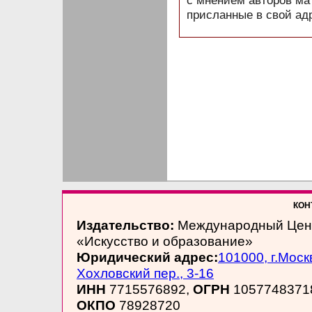
с мнением авторов ма
присланные в свой ад
КОНТ
Издательство:
Международный Цен
«Искусство и образование»
Юридический адрес:
101000, г.Моск
Хохловский пер., 3-16
ИНН
7715576892,
ОГРН
1057748371
ОКПО
78928720