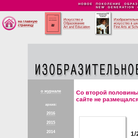
НОВОЕ ПОКОЛЕНИЕ ОБРАЗ
NEW GENERATION 
Искусство и
Изобразительн
на главную
Образование
искусство в ш
страницу
Art and Education
Fine Arts at Sch
о журнале
Со второй половины 
сайте не размещалс
архив:
2016
2015
2014
1/