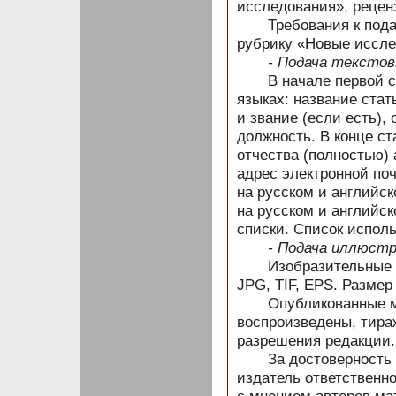
исследования», рецен
Требования к подаче
рубрику «Новые иссле
- Подача текстовы
В начале первой стр
языках: название ста
и звание (если есть),
должность. В конце с
отчества (полностью) 
адрес электронной по
на русском и английск
на русском и английс
списки. Список исполь
- Подача иллюстра
Изобразительные ма
JPG, TIF, EPS. Размер
Опубликованные мат
воспроизведены, тира
разрешения редакции.
За достоверность св
издатель ответственно