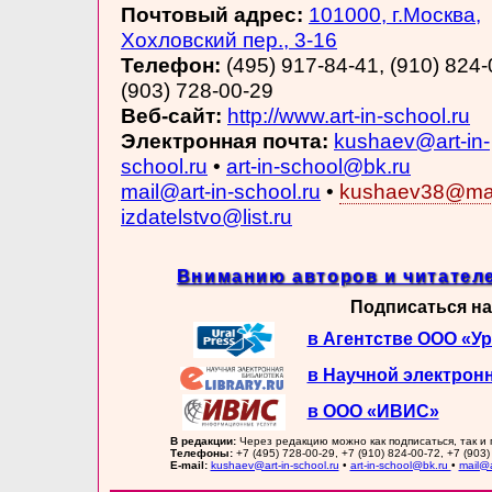
Почтовый адрес:
101000, г.Москва,
Хохловский пер., 3-16
Телефон:
(495) 917-84-41, (910) 824-
(903) 728-00-29
Веб-сайт:
http://www.art-in-school.ru
Электронная почта:
kushaev@art-in-
school.ru
•
art-in-school@bk.ru
mail@art-in-school.ru
•
kushaev38@mai
izdatelstvo@list.ru
Вниманию авторов и читателе
Подписаться на
в Агентстве ООО «У
в Научной электрон
в ООО «ИВИС»
В редакции:
Через редакцию можно как подписаться, так и
Телефоны:
+7 (495) 728-00-29, +7 (910) 824-00-72, +7 (903)
E-mail:
kushaev@art-in-school.ru
•
art-in-school@bk.ru
•
mail@a