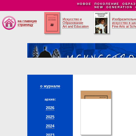
НОВОЕ ПОКОЛЕНИЕ ОБРАЗ
NEW GENERATION 
Искусство и
Изобразительн
на главную
Образование
искусство в ш
страницу
Art and Education
Fine Arts at Sch
о журнале
архив:
2026
2025
2024
2023