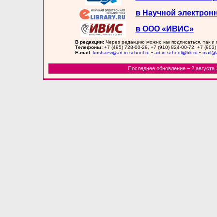
в Научной электрон
в ООО «ИВИС»
В редакции:
Через редакцию можно как подписаться, так и
Телефоны:
+7 (495) 728-00-29, +7 (910) 824-00-72, +7 (903)
E-mail:
kushaev@art-in-school.ru
•
art-in-school@bk.ru
•
mail@a
Последнее обновление – 2 августа 