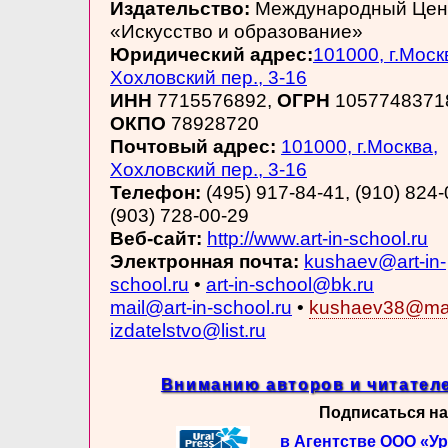
Издательство:
Международный Цен
«Искусство и образование»
Юридический адрес:
101000, г.Моск
Хохловский пер., 3-16
ИНН
7715576892,
ОГРН
1057748371
ОКПО
78928720
Почтовый адрес:
101000, г.Москва,
Хохловский пер., 3-16
Телефон:
(495) 917-84-41, (910) 824-
(903) 728-00-29
Веб-сайт:
http://www.art-in-school.ru
Электронная почта:
kushaev@art-in-
school.ru
•
art-in-school@bk.ru
mail@art-in-school.ru
•
kushaev38@mai
izdatelstvo@list.ru
Вниманию авторов и читателе
Подписаться на
в Агентстве ООО «У