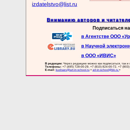
izdatelstvo@list.ru
Вниманию авторов и читателе
Подписаться на
в Агентстве ООО «У
в Научной электрон
в ООО «ИВИС»
В редакции:
Через редакцию можно как подписаться, так и
Телефоны:
+7 (495) 728-00-29, +7 (910) 824-00-72, +7 (903)
E-mail:
kushaev@art-in-school.ru
•
art-in-school@bk.ru
•