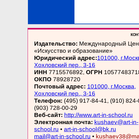
КОНТ
Издательство:
Международный Цен
«Искусство и образование»
Юридический адрес:
101000, г.Моск
Хохловский пер., 3-16
ИНН
7715576892,
ОГРН
1057748371
ОКПО
78928720
Почтовый адрес:
101000, г.Москва,
Хохловский пер., 3-16
Телефон:
(495) 917-84-41, (910) 824-
(903) 728-00-29
Веб-сайт:
http://www.art-in-school.ru
Электронная почта:
kushaev@art-in-
school.ru
•
art-in-school@bk.ru
mail@art-in-school.ru
•
kushaev38@mai