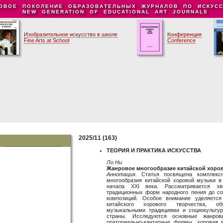
ОВОЕ ПОКОЛЕНИЕ ОБРАЗОВАТЕЛЬНЫХ ЖУРНАЛОВ ПО ИСКУСС
NEW GENERATION OF EDUCATIONAL ART JOURNALS
Изобразительное искусство в школе
Конференция
Fine Arts at School
Conference
2025/11 (163)
ТЕОРИЯ И ПРАКТИКА ИСКУССТВА
Ло Ни
Жанровое многообразие китайской хоро
Аннотация.
Статья посвящена комплексн
многообразия китайской хоровой музыки в
начала XXI века. Рассматривается э
традиционных форм народного пения до с
композиций. Особое внимание уделяется
китайского хорового творчества, об
музыкальными традициями и социокульту
страны. Исследуются основные жанров
ораториально-кантатные формы, хоровая 