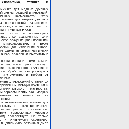
стилистика, техника и
 музыка для медных духовых
й синтез традиций и инноваций,
ельных возможностей этих
ой музыки для медных духовых
да особенностей, касающихся
ьности, что напрямую влияет на
едагогических ВУЗах.
ских техник и авангардных
аивать как традиционные, так и
в себя владение расширенными
, микрохроматика, а также
блений для изменения тембра.
етодами является критически
антов, способных выступать в
 перед исполнителями задачи,
лнения, но и интерпретационную
ние традиционного звучания с
вой обработки, что расширяет
 инструментов и требует от
ментам.
тельных учреждений становится
временных методик обучения и
олнительского мастерства.
ны переосмыслить роль медных
внимание не только на их
ляющей.
ной академической музыки для
тывать не только технические
ого восприятия, позволяющего
текст современных мировых
ход способствует не только
о и культурному осознанию,
я в динамично развивающемся