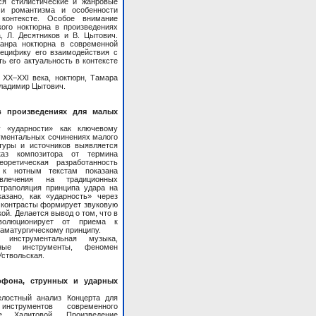
ся стилистические и жанровые
ми романтизма и особенности
контексте. Особое внимание
ого ноктюрна в произведениях
а, Л. Десятников и В. Цытович.
жанра ноктюрна в современной
ецифику его взаимодействия с
ь его актуальность в контексте
 ХХ–XXI века, ноктюрн, Тамара
Владимир Цытович.
в произведениях для малых
 «ударности» как ключевому
рументальных сочинениях малого
атуры и источников выявляется
каз композитора от термина
оретическая разработанность
 к нотным текстам показана
звлечения на традиционных
траполяция принципа удара на
азано, как «ударность» через
 контрасты формирует звуковую
й. Делается вывод о том, что в
эволюционирует от приема к
раматургическому принципу.
инструментальная музыка,
рные инструменты, феномен
Уствольская.
офона, струнных и ударных
елостный анализ Концерта для
струментов современного
е Халитовой. Произведение