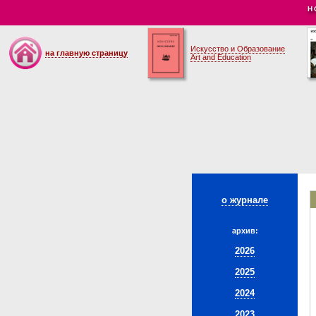
Н
Искусство и Образование
на главную страницу
Art and Education
о журнале
архив:
2026
2025
2024
2023