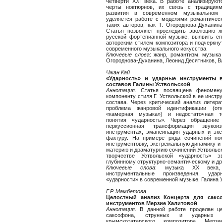
четверти XXI века. В работе анализируют
черты ноктюрнов, их связь с традиция
развития в современном музыкальном 
уделяется работе с моделями романтическ
таких авторов, как Т. Огороднова-Духанин
Статья позволяет проследить эволюцию 
русской фортепианной музыке, выявить сп
авторским стилем композитора и подчеркнут
современного музыкального искусства.
Ключевые
слова
: жанр, романтизм, музыка
Огороднова-Духанина, Леонид Десятников, 
Чжан
Кай
«Ударность» и ударные инструменты 
составов Галины Уствольской
Аннотация
. Статья посвящена феномену
компоненту стиля Г. Уствольской в ее инст
состава. Через критический анализ литер
проблема жанровой идентификации (от
«камерная музыка») и недостаточная те
понятия «ударность». Через обращение
перкуссионная трансформация звукои
инструментах, эмансипация ударных и экс
фактуру. На примере ряда сочинений пок
инструментовку, экстремальную динамику и
материю и драматургию сочинений Уствольско
творчестве Уствольской «ударность» 
глубинному структурно-семантическому и д
Ключевые
слова
: музыка XX века, 
инструментальные произведения, уда
«ударности» в современной музыке, Галина 
Г.Р. Мамбетова
Целостный анализ Концерта для сакс
инструментов Мерзие Халитовой
Аннотация
. В данной работе проделан ц
саксофона, струнных и ударных ин
крымскотатарского композитора Мерзи