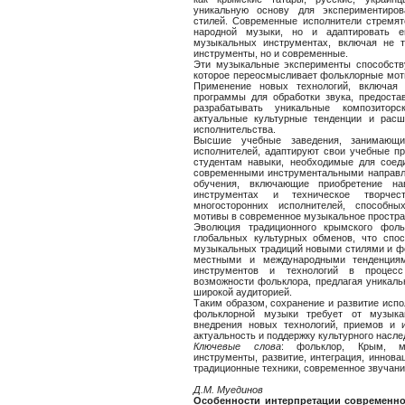
уникальную основу для экспериментиро
стилей. Современные исполнители стремят
народной музыки, но и адаптировать е
музыкальных инструментах, включая не 
инструменты, но и современные.
Эти музыкальные эксперименты способству
которое переосмысливает фольклорные моти
Применение новых технологий, включая
программы для обработки звука, предоста
разрабатывать уникальные композитор
актуальные культурные тенденции и расш
исполнительства.
Высшие учебные заведения, занимающие
исполнителей, адаптируют свои учебные п
студентам навыки, необходимые для соед
современными инструментальными направл
обучения, включающие приобретение н
инструментах и техническое творчест
многосторонних исполнителей, способны
мотивы в современное музыкальное простра
Эволюция традиционного крымского фоль
глобальных культурных обменов, что спо
музыкальных традиций новыми стилями и ф
местными и международными тенденциям
инструментов и технологий в процесс
возможности фольклора, предлагая уникаль
широкой аудиторией.
Таким образом, сохранение и развитие исп
фольклорной музыки требует от музыка
внедрения новых технологий, приемов и 
актуальность и поддержку культурного насле
Ключевые
слова
: фольклор, Крым, му
инструменты, развитие, интеграция, инновац
традиционные техники, современное звучани
Д.М. Муединов
Особенности интерпретации современно