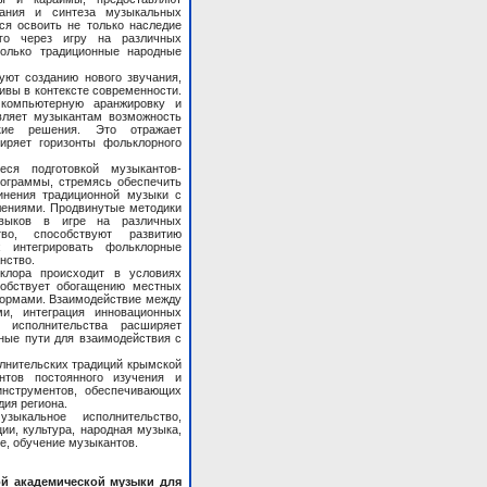
вания и синтеза музыкальных
ся освоить не только наследие
го через игру на различных
только традиционные народные
ют созданию нового звучания,
вы в контексте современности.
 компьютерную аранжировку и
вляет музыкантам возможность
ские решения. Это отражает
иряет горизонты фольклорного
ся подготовкой музыкантов-
рограммы, стремясь обеспечить
инения традиционной музыки с
ениями. Продвинутые методики
авыков в игре на различных
во, способствуют развитию
х интегрировать фольклорные
нство.
клора происходит в условиях
собствует обогащению местных
ормами. Взаимодействие между
и, интеграция инновационных
 исполнительства расширяет
ные пути для взаимодействия с
олнительских традиций крымской
нтов постоянного изучения и
инструментов, обеспечивающих
дия региона.
зыкальное исполнительство,
ии, культура, народная музыка,
е, обучение музыкантов.
й академической музыки для