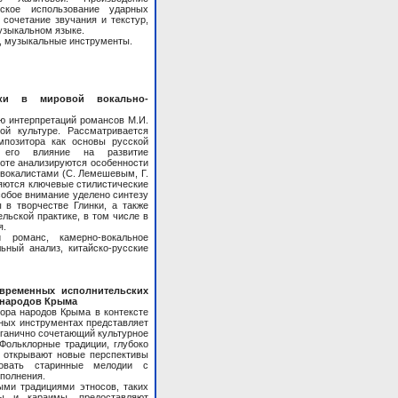
рское использование ударных
 сочетание звучания и текстур,
узыкальном языке.
мп, музыкальные инструменты.
нки в мировой вокально-
ю интерпретаций романсов М.И.
ой культуре. Рассматривается
мпозитора как основы русской
 его влияние на развитие
боте анализируются особенности
вокалистами (С. Лемешевым, Г.
ляются ключевые стилистические
собое внимание уделено синтезу
 в творчестве Глинки, а также
льской практике, в том числе в
я.
й романс, камерно-вокальное
льный анализ, китайско-русские
временных исполнительских
 народов Крыма
лора народов Крыма в контексте
ных инструментах представляет
рганично сочетающий культурное
Фольклорные традиции, глубоко
, открывают новые перспективы
ровать старинные мелодии с
полнения.
ми традициями этносов, таких
цы и караимы, предоставляют