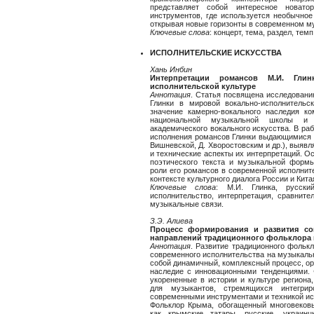
представляет собой интересное новато
инструментов, где используется необычное
открывая новые горизонты в современном м
Ключевые
слова
: концерт, тема, раздел, те
ИСПОЛНИТЕЛЬСКИЕ ИСКУССТВА
Хань
Инбин
Интерпретации романсов М.И. Гли
исполнительской культуре
Аннотация
. Статья посвящена исследовани
Глинки в мировой вокально-исполнительск
значение камерно-вокального наследия ко
национальной музыкальной школы и
академического вокального искусства. В ра
исполнения романсов Глинки выдающимися 
Вишневской, Д. Хворостовским и др.), выяв
и технические аспекты их интерпретаций. О
поэтического текста и музыкальной формы
роли его романсов в современной исполните
контексте культурного диалога России и Кита
Ключевые
слова
: М.И. Глинка, русски
исполнительство, интерпретация, сравните
музыкальные связи.
З.Э. Алиева
Процесс формирования и развития со
направлений традиционного фольклора
Аннотация
. Развитие традиционного фольк
современного исполнительства на музыкаль
собой динамичный, комплексный процесс, о
наследие с инновационными тенденциями. 
укорененные в истории и культуре региона
для музыкантов, стремящихся интегри
современными инструментами и техникой ис
Фольклор Крыма, обогащенный многовековы
как крымские татары, русские, украин