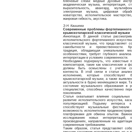
Ключевые
слова
: медные духовые инстр
академическая музыка, интерпретация, ст
выразительность, авангард, мультифон
электронная музыка, цифровая обрабо
новаторство, исполнительское мастерство
жанровая гибкость, акустика.
Э.Н. Каишева
Современные проблемы фортепианного и
крымскотатарской классической музыки
Аннотация
. В данной статье рассматри
исполнительского фортепианного искусства
классической музыки, что представляет с
самобытности и преемственности. Кры
традиция, обладающая уникальными ме
особенностями, требует глубокого анализ
интерпретации в условиях современности.
Необходимо подчеркнуть, что известные п
композиторов, такие как классические и ф
должны быть осмыслены с учетом совр
контекста. В этой связи в статье анал
исполнению, которые способствуют 
крымскотатарской музыки, а также выявлен
актуальности в бурно меняющемся мире. Т
состояние музыкального образования в р
специалистов, способных качественно пер
поколениям.
Статья охватывает влияние социальных
развитие исполнительского искусства, кас
популяризацией. Подъему интереса к 
способствуют музыкальные фестивали
возможность исполнителям продемонстриро
платформами для обмена опытом. Важное
исследованию новых интерпретаций, о
произведениях, направленным на адаптаци
современным требованиям.
Таким образом, статья представляет собо
текущее состояние исполнительства, но и 