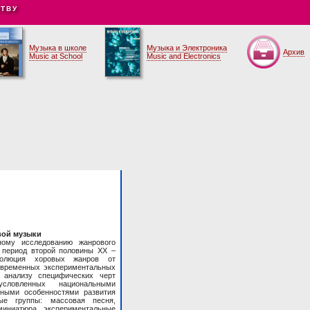
ТВУ
Музыка в школе
Музыка и Электроника
Архив
Music at School
Music and Electronics
вой музыки
ому исследованию жанрового
 период второй половины XX –
волюция хоровых жанров от
овременных экспериментальных
 анализу специфических черт
условленных национальными
рными особенностями развития
ые группы: массовая песня,
миниатюра, экспериментальные