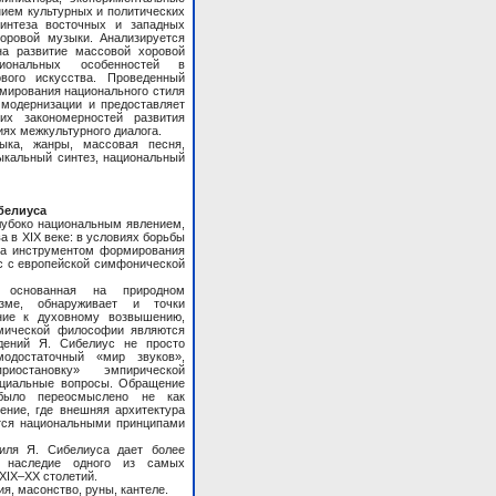
нием культурных и политических
синтеза восточных и западных
оровой музыки. Анализируется
на развитие массовой хоровой
гиональных особенностей в
вого искусства. Проведенный
мирования национального стиля
 модернизации и предоставляет
их закономерностей развития
ях межкультурного диалога.
ыка, жанры, массовая песня,
зыкальный синтез, национальный
белиуса
глубоко национальным явлением,
 в XIX веке: в условиях борьбы
ла инструментом формирования
с с европейской симфонической
, основанная на природном
зме, обнаруживает и точки
ние к духовному возвышению,
смической философии являются
дений Я. Сибелиус не просто
модостаточный «мир звуков»,
риостановку» эмпирической
нциальные вопросы. Обращение
было переосмыслено не как
ение, где внешняя архитектура
ется национальными принципами
иля Я. Сибелиуса дает более
 наследие одного из самых
XIX–XX столетий.
я, масонство, руны, кантеле.