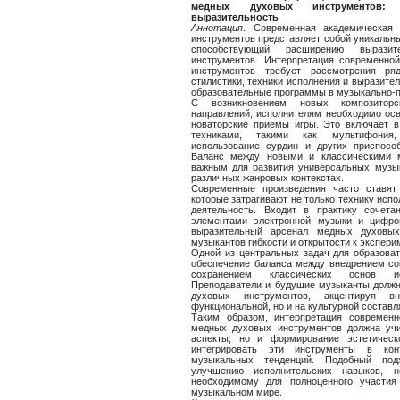
медных духовых инструментов: 
выразительность
Аннотация
. Современная академическая
инструментов представляет собой уникальны
способствующий расширению выразит
инструментов. Интерпретация современн
инструментов требует рассмотрения ря
стилистики, техники исполнения и выразител
образовательные программы в музыкально-п
С возникновением новых композитор
направлений, исполнителям необходимо осв
новаторские приемы игры. Это включает 
техниками, такими как мультифония
использование сурдин и других приспосо
Баланс между новыми и классическими м
важным для развития универсальных музык
различных жанровых контекстах.
Современные произведения часто ставят
которые затрагивают не только технику испо
деятельность. Входит в практику сочета
элементами электронной музыки и цифро
выразительный арсенал медных духовых
музыкантов гибкости и открытости к экспери
Одной из центральных задач для образова
обеспечение баланса между внедрением со
сохранением классических основ исп
Преподаватели и будущие музыканты долж
духовых инструментов, акцентируя 
функциональной, но и на культурной состав
Таким образом, интерпретация современ
медных духовых инструментов должна учи
аспекты, но и формирование эстетическ
интегрировать эти инструменты в кон
музыкальных тенденций. Подобный под
улучшению исполнительских навыков, н
необходимому для полноценного участи
музыкальном мире.