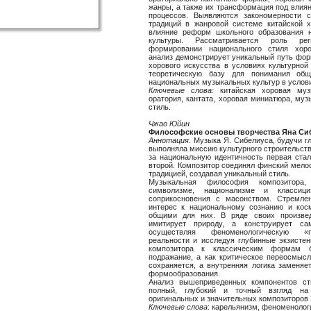
жанры, а также их трансформация под влия
процессов. Выявляются закономерности 
традиций в жанровой системе китайской х
влияние реформ школьного образования 
культуры. Рассматривается роль ре
формировании национального стиля хоро
анализ демонстрирует уникальный путь фор
хорового искусства в условиях культурной
теоретическую базу для понимания общ
национальных музыкальных культур в услови
Ключевые слова:
китайская хоровая муз
оратория, кантата, хоровая миниатюра, му
стиль.
Чжао Юйин
Философские основы творчества Яна Си
Аннотация
. Музыка Я. Сибелиуса, будучи 
выполняла миссию культурного строительства
за национальную идентичность первая ста
второй. Композитор соединял финский мело
традицией, создавая уникальный стиль.
Музыкальная философия композитора
символизме, национализме и классици
соприкосновения с масонством. Стремле
интерес к национальному сознанию и ко
общими для них. В ряде своих произве
имитирует природу, а конструирует са
осуществляя феноменологическую «п
реальности и исследуя глубинные экзисте
композитора к классическим формам 
подражание, а как критическое переосмысл
сохраняется, а внутренняя логика заменя
формообразования.
Анализ вышеприведенных компонентов ст
полный, глубокий и точный взгляд на
оригинальных и значительных композиторов 
Ключевые слова
: карельянизм, феноменологи