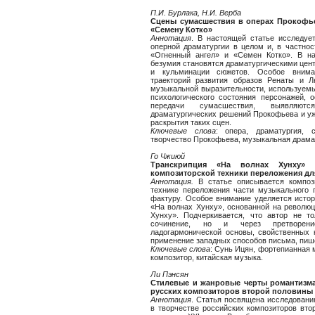
П.И. Бурлака, Н.И. Верба
Сцены сумасшествия в операх Прокофье
«Семену Котко»
Аннотация
. В настоящей статье исследуе
оперной драматургии в целом и, в частнос
«Огненный ангел» и «Семен Котко». В н
безумия становятся драматургическими цен
и кульминации сюжетов. Особое внима
траекторий развития образов Ренаты и Л
музыкальной выразительности, используем
психологического состояния персонажей, 
передачи сумасшествия, выявляю
драматургических решений Прокофьева и у
раскрытия таких сцен.
Ключевые слова
: опера, драматургия, 
творчество Прокофьева, музыкальная драма
Го Чжиюй
Транскрипция «На волнах Хунху»
композиторской техники переложения д
Аннотация.
В статье описывается композ
технике переложения части музыкального 
фактуру. Особое внимание уделяется истор
«На волнах Хунху», основанной на революц
Хунху». Подчеркивается, что автор не то
сочинение, но и через претворен
ладогармонической основы, свойственных 
применение западных способов письма, пиш
Ключевые слова
: Сунь Ицян, фортепианная 
композитор, китайская музыка.
Ли Пэнсян
Стилевые и жанровые черты романтизм
русских композиторов второй половины Х
Аннотация
. Статья посвящена исследовани
в творчестве российских композиторов вто