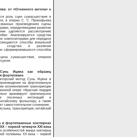
ва: от «Огненного ангела» к
тся роль сцен сумасшествия в
ти, в операх С. С. Прокофьева
азванных произведениях сцены
трами, определяющими развитие
ние уделяется рассмотрению
юбки. Анализируются средства
ые композиторами для передачи
освещаются способы вокальной
тся сходства и различия
же сформировавшихся способов
сцена сумасшествия, оперное
тургия.
 Сунь Ицяна как образец
ля фортепиано
иторский метод Сунь Ицяна в
произведения на фортепианную
ии возникновения транскрипции
ионной опере «Красная гвардия
лько аранжирует оригинальное
ие песенных интонаций и
китайскому фольклору, а также
ет самостоятельное сочинение.
музыка, транскрипция, китайский
а в фортепианных ноктюрнах
Х – первой четверти XXI века
ю особенностей жанра ноктюрна
рой половины XX века – первой