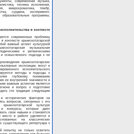
ументы, современная музыка,
илистика, техника исполнения,
ия, микрохроматика, тембр,
тка, сурдина, эксперимент,
, образовательные программы,
сполнительства в контексте
ваются современные проблемы
 в контексте крымскотатарской
обой важный аспект культурной
мскотатарская музыкальная
лодическими и ритмическими
а и осмысленного подхода к ее
роизведения крымскотатарских
ольклорные экспозиции, могут и
еменного исполнительского
изируются методы и подходы к
более глубокому пониманию
ию ее внутренней значимости и
акже важным аспектом является
егионе и вопрос о подготовке
едать эти традиции следующим
 и исторических факторов на
аясь вопросов, связанных с его
крымскотатарской культуре
 и конкурсы, которые дают
вать свои навыки и становятся
 место в работе уделяется и
снованных на классических
ю существующего репертуара к
й попытку не только осветить
задать направления для будущих