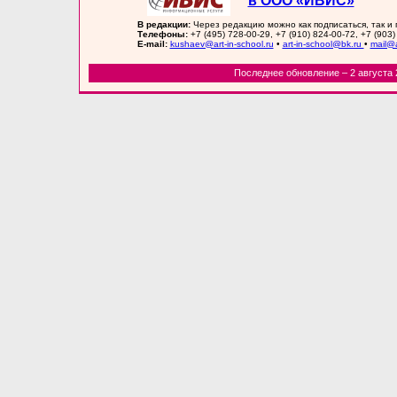
в ООО «ИВИС»
В редакции:
Через редакцию можно как подписаться, так и
Телефоны:
+7 (495) 728-00-29, +7 (910) 824-00-72, +7 (903)
E-mail:
kushaev@art-in-school.ru
•
art-in-school@bk.ru
•
mail@a
Последнее обновление – 2 августа 