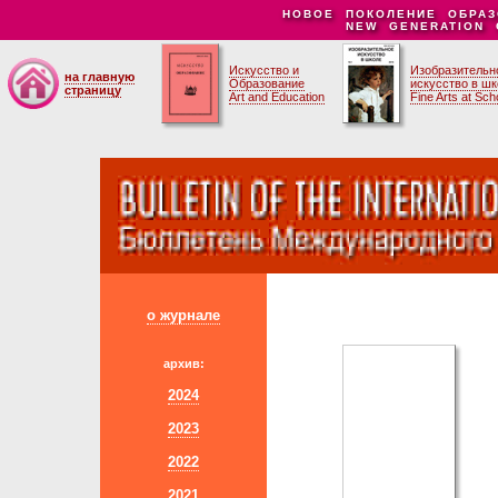
НОВОЕ ПОКОЛЕНИЕ ОБРАЗ
NEW GENERATION 
Искусство и
Изобразительн
на главную
Образование
искусство в ш
страницу
Art and Education
Fine Arts at Sch
о журнале
архив:
2024
2023
2022
2021