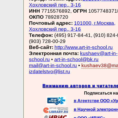
Хохловский пер., 3-16
ИНН
7715576892,
ОГРН
1057748371
ОКПО
78928720
Почтовый адрес:
101000, г.Москва,
Хохловский пер., 3-16
Телефон:
(495) 917-84-41, (910) 824-
(903) 728-00-29
Веб-сайт:
http://www.art-in-school.ru
Электронная почта:
kushaev@art-in-
school.ru
•
art-in-school@bk.ru
mail@art-in-school.ru
•
kushaev38@mai
izdatelstvo@list.ru
Вниманию авторов и читателе
Подписаться на
в Агентстве ООО «У
в Научной электрон