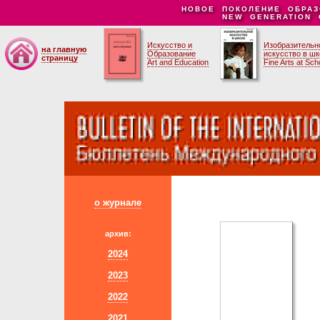
НОВОЕ ПОКОЛЕНИЕ ОБРАЗ
NEW GENERATION 
Искусство и
Изобразительн
на главную
Образование
искусство в ш
страницу
Art and Education
Fine Arts at Sch
о журнале
архив:
2024
2023
2022
2021