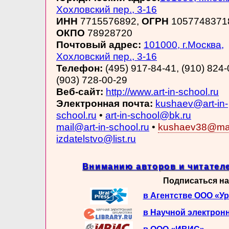
Хохловский пер., 3-16
ИНН
7715576892,
ОГРН
1057748371
ОКПО
78928720
Почтовый адрес:
101000, г.Москва,
Хохловский пер., 3-16
Телефон:
(495) 917-84-41, (910) 824-
(903) 728-00-29
Веб-сайт:
http://www.art-in-school.ru
Электронная почта:
kushaev@art-in-
school.ru
•
art-in-school@bk.ru
mail@art-in-school.ru
•
kushaev38@mai
izdatelstvo@list.ru
Вниманию авторов и читателе
Подписаться на
в Агентстве ООО «У
в Научной электрон