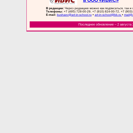
в ООО «ИВИС»
В редакции:
Через редакцию можно как подписаться, так и
Телефоны:
+7 (495) 728-00-29, +7 (910) 824-00-72, +7 (903)
E-mail:
kushaev@art-in-school.ru
•
art-in-school@bk.ru
•
mail@a
Последнее обновление – 2 августа 