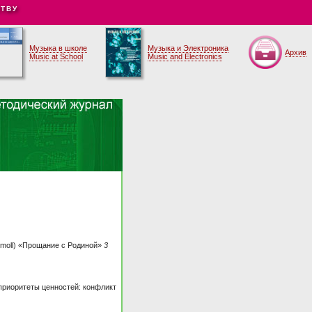
ТВУ
Музыка в школе
Музыка и Электроника
Архив
Music at School
Music and Electronics
-moll) «Прощание с Родиной»
3
приоритеты ценностей: конфликт