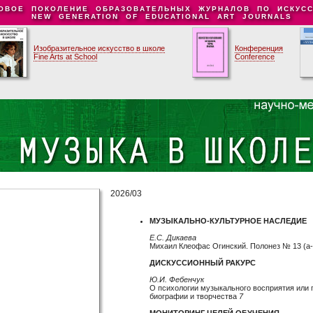
ОВОЕ ПОКОЛЕНИЕ ОБРАЗОВАТЕЛЬНЫХ ЖУРНАЛОВ ПО ИСКУСС
NEW GENERATION OF EDUCATIONAL ART JOURNALS
Изобразительное искусство в школе
Конференция
Fine Arts at School
Conference
2026/03
МУЗЫКАЛЬНО-КУЛЬТУРНОЕ НАСЛЕДИЕ
Е.С. Дикаева
Михаил Клеофас Огинский. Полонез № 13 (a
ДИСКУССИОННЫЙ РАКУРС
Ю.И. Фебенчук
О психологии музыкального восприятия или 
биографии и творчества
7