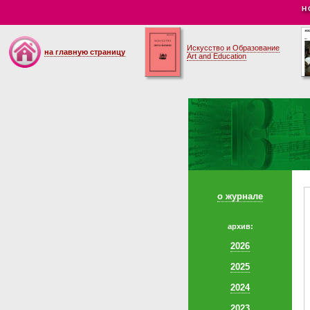
Н
Искусство и Образование
на главную страницу
Art and Education
о журнале
архив:
2026
2025
2024
2023