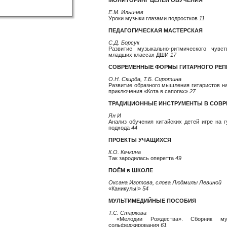
МОНИТОРИНГ ЦЕЛЕЙ ОБУЧЕНИЯ
Е.М. Ильичев
Уроки музыки глазами подростков
11
ПЕДАГОГИЧЕСКАЯ МАСТЕРСКАЯ
С.Д. Борсук
Развитие музыкально-ритмического чув
младших классах ДШИ
17
СОВРЕМЕННЫЕ ФОРМЫ ГИТАРНОГО РЕП
О.Н. Скирда, Т.Б. Сиротина
Развитие образного мышления гитаристов н
приключения «Кота в сапогах»
27
ТРАДИЦИОННЫЕ ИНСТРУМЕНТЫ В СОВ
Ян И
Анализ обучения китайских детей игре на 
подхода
44
ПРОЕКТЫ УЧАЩИХСЯ
К.О. Кечкина
Так зародилась оперетта
49
ПОЁМ в ШКОЛЕ
Оксана Изотова, слова Людмилы Левиной
«Каникулы!»
54
МУЛЬТИМЕДИЙНЫЕ ПОСОБИЯ
Т.С. Старкова
«Мелодии Рождества». Сборник мул
сольфеджирования
61