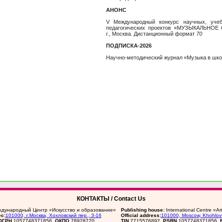
АНОНС
V Международный конкурс научных, учеб
педагогических проектов «МУЗЫКАЛЬНОЕ 
г., Москва. Дистанционный формат
70
ПОДПИСКА-2026
Научно-методический журнал «Музыка в шк
КОНТАКТЫ / Contact Us
дународный Центр «Искусство и образование»
Publishing house:
International Centre «A
с:
101000, г.Москва, Хохловский пер., 3-16
Official address:
101000, Moscow, Khohlovs
ОГРН
1057748371856,
ОКПО
78928720
TIN
7715576892,
PSRN
1057748371856,