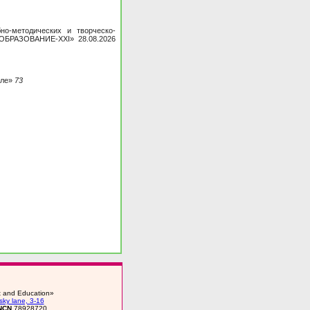
но-методических и творческо-
ОБРАЗОВАНИЕ-XXI» 28.08.2026
оле»
73
rt and Education»
ky lane, 3-16
NCN
78928720