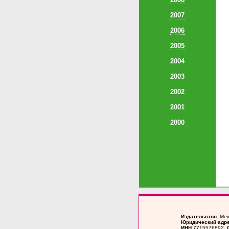
2007
2006
2005
2004
2003
2002
2001
2000
Издательство:
Меж
Юридический адре
ИНН
7715576892,