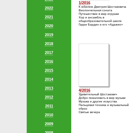
1/2016
К юбилею Дмитрия Шостаковича
2022
Виолончельная соната
Путешествие в мир игрушки
2021
Хор и ансамбль в
общеобразовательной школе
Гарри Бардин и его «Адажио»
2020
2019
2018
2017
2016
2015
2014
2013
4/2016
Удивительный Шостакович
2012
Добро пожаловать в мир музыки
Музыка и другие искусства
Пальцевая техника и музыкальный
2011
образ
Святые вечера
2010
2009
2008