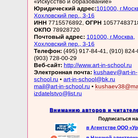
«Искусство и образование»
Юридический адрес:
101000, г.Моск
Хохловский пер., 3-16
ИНН
7715576892,
ОГРН
1057748371
ОКПО
78928720
Почтовый адрес:
101000, г.Москва,
Хохловский пер., 3-16
Телефон:
(495) 917-84-41, (910) 824-
(903) 728-00-29
Веб-сайт:
http://www.art-in-school.ru
Электронная почта:
kushaev@art-in-
school.ru
•
art-in-school@bk.ru
mail@art-in-school.ru
•
kushaev38@mai
izdatelstvo@list.ru
Вниманию авторов и читателе
Подписаться на
в Агентстве ООО «У
в Научной электрон