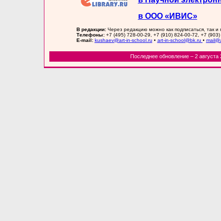
в ООО «ИВИС»
В редакции:
Через редакцию можно как подписаться, так и
Телефоны:
+7 (495) 728-00-29, +7 (910) 824-00-72, +7 (903)
E-mail:
kushaev@art-in-school.ru
•
art-in-school@bk.ru
•
mail@a
Последнее обновление – 2 августа 