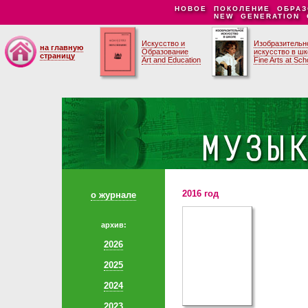
НОВОЕ ПОКОЛЕНИЕ ОБРАЗ
NEW GENERATION 
Искусство и
Изобразительн
на главную
Образование
искусство в ш
страницу
Art and Education
Fine Arts at Sch
2016 год
о журнале
архив:
2026
2025
2024
2023