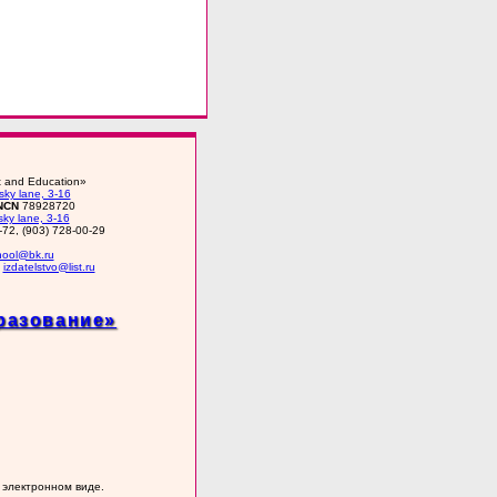
rt and Education»
ky lane, 3-16
NCN
78928720
ky lane, 3-16
-72, (903) 728-00-29
chool@bk.ru
•
izdatelstvo@list.ru
разование»
 электронном виде.