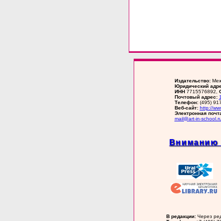
Издательство:
Меж
Юридический адре
ИНН
7715576892,
Почтовый адрес:
Телефон:
(495) 91
Веб-сайт:
http://ww
Электронная почт
mail@art-in-school.r
Вниманию 
В редакции:
Через ред