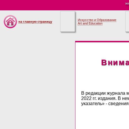
Н
Искусство и Образование
на главную страницу
Art and Education
Внима
В редакции журнала м
2022 гг. издания. В 
указатель» - сведения