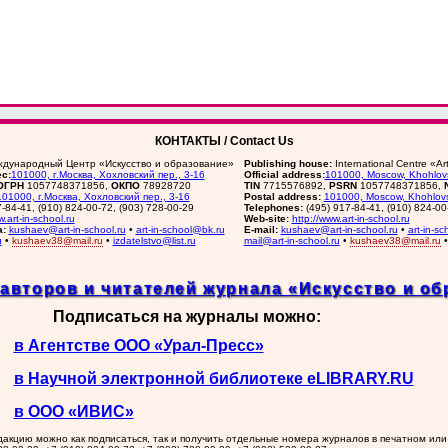
КОНТАКТЫ / Contact Us
дународный Центр «Искусство и образование»
Publishing house:
International Centre «A
с:
101000, г.Москва, Хохловский пер., 3-16
Official address:
101000, Moscow, Khohlovs
ОГРН
1057748371856,
ОКПО
78928720
TIN
7715576892,
PSRN
1057748371856,
101000, г.Москва, Хохловский пер., 3-16
Postal address:
101000, Moscow, Khohlovs
7-84-41, (910) 824-00-72, (903) 728-00-29
Telephones:
(495) 917-84-41, (910) 824-00
w.art-in-school.ru
Web-site:
http://www.art-in-school.ru
а:
kushaev@art-in-school.ru
•
art-in-school@bk.ru
E-mail:
kushaev@art-in-school.ru
•
art-in-s
u
•
kushaev38@mail.ru
•
izdatelstvo@list.ru
mail@art-in-school.ru
•
kushaev38@mail.ru
авторов и читателей журнала «Искусство и об
Подписаться на журналы можно:
в Агентстве ООО «Урал-Пресс»
в Научной электронной библиотеке eLIBRARY.RU
в ООО «ИВИС»
акцию можно как подписаться, так и получить отдельные номера журналов в печатном или