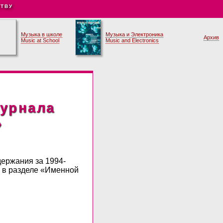
ТВУ
Музыка в школе
Музыка и Электроника
Архив
Music at School
Music and Electronics
журнала
»
держания за 1994-
а в разделе «Именной