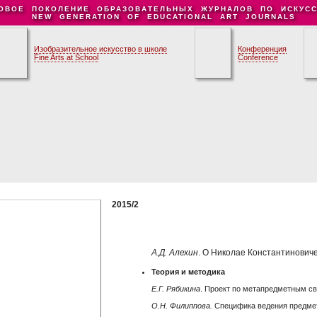
ОВОЕ ПОКОЛЕНИЕ ОБРАЗОВАТЕЛЬНЫХ ЖУРНАЛОВ ПО ИСКУСС
NEW GENERATION OF EDUCATIONAL ART JOURNALS
Изобразительное искусство в школе
Конференция
Fine Arts at School
Conference
2015/2
А.Д. Алехин
. О Николае Константинови
Теория и методика
Е.Г. Рябикина
. Проект по метапредметным 
О.Н. Филиппова.
Специфика ведения предме