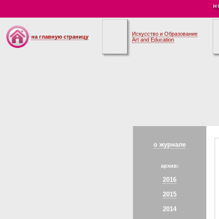
Н
Искусство и Образование
на главную страницу
Art and Education
о журнале
архив:
2016
2015
2014