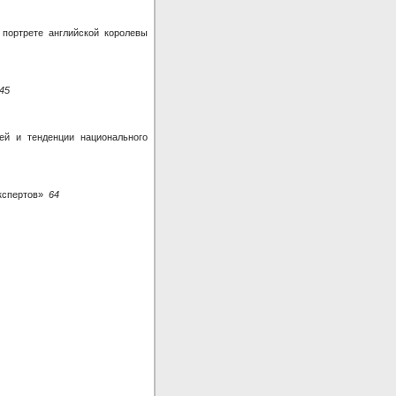
портрете английской королевы
45
ей и тенденции национального
экспертов»
64