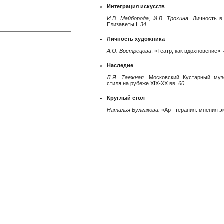
Интеграция искусств
И.В. Майборода, И.В. Трохина.
Личность в 
Елизаветы I
34
Личность художника
А.О. Вострецова
. «Театр, как вдохновение»
Наследие
Л.Я. Таежная
. Московский Кустарный муз
стиля на рубеже XIX-XX вв
60
Круглый стол
Наталья Булгакова.
«Арт-терапия: мнения 