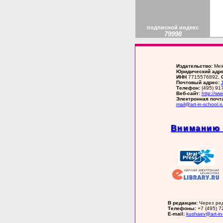
подписной индекс
79998
Издательство:
Меж
Юридический адре
ИНН
7715576892,
Почтовый адрес:
Телефон:
(495) 91
Веб-сайт:
http://ww
Электронная почт
mail@art-in-school.r
Вниманию 
В редакции:
Через ред
Телефоны:
+7 (495) 72
E-mail:
kushaev@art-in-