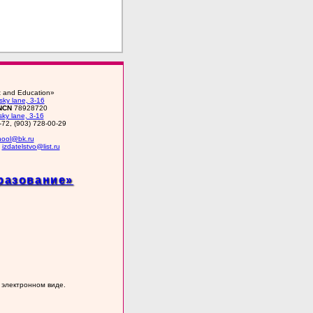
rt and Education»
ky lane, 3-16
NCN
78928720
ky lane, 3-16
-72, (903) 728-00-29
chool@bk.ru
•
izdatelstvo@list.ru
разование»
 электронном виде.