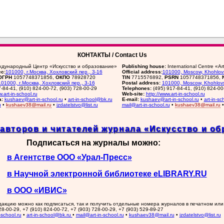
КОНТАКТЫ / Contact Us
дународный Центр «Искусство и образование»
Publishing house:
International Centre «A
с:
101000, г.Москва, Хохловский пер., 3-16
Official address:
101000, Moscow, Khohlovs
ОГРН
1057748371856,
ОКПО
78928720
TIN
7715576892,
PSRN
1057748371856,
101000, г.Москва, Хохловский пер., 3-16
Postal address:
101000, Moscow, Khohlovs
7-84-41, (910) 824-00-72, (903) 728-00-29
Telephones:
(495) 917-84-41, (910) 824-00
w.art-in-school.ru
Web-site:
http://www.art-in-school.ru
а:
kushaev@art-in-school.ru
•
art-in-school@bk.ru
E-mail:
kushaev@art-in-school.ru
•
art-in-s
u
•
kushaev38@mail.ru
•
izdatelstvo@list.ru
mail@art-in-school.ru
•
kushaev38@mail.ru
авторов и читателей журнала «Искусство и об
Подписаться на журналы можно:
в Агентстве ООО «Урал-Пресс»
в Научной электронной библиотеке eLIBRARY.RU
в ООО «ИВИС»
акцию можно как подписаться, так и получить отдельные номера журналов в печатном или
8-00-29, +7 (910) 824-00-72, +7 (903) 728-00-29, +7 (903) 529-89-27
school.ru
•
art-in-school@bk.ru
•
mail@art-in-school.ru
•
kushaev38@mail.ru
•
izdatelstvo@list.ru