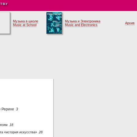
ТВУ
Музыка в школе
Музыка и Электроника
Архив
Music at School
Music and Electronics
че Рерихе
3
связям
18
та «история искусства»
28