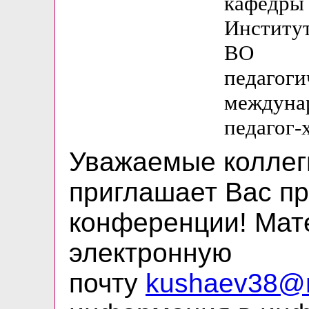
кафедр
Институ
ВО «М
педагог
междуна
педагог-
Уважаемые коллег
приглашает Вас пр
конференции! Мат
электронную
почту
kushaev38@m