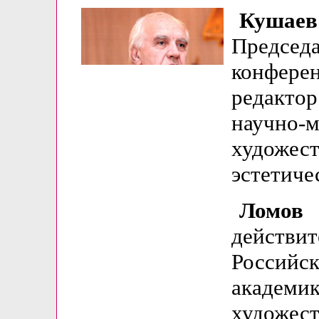
Куша
Предс
конфере
редакт
научно
художе
эстетиче
Ломов
действ
Российс
академ
художест