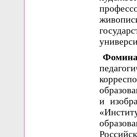
профес
живопи
госуд
универси
Фомина
педагоги
корресп
образова
и изобр
«Инст
образо
Российск