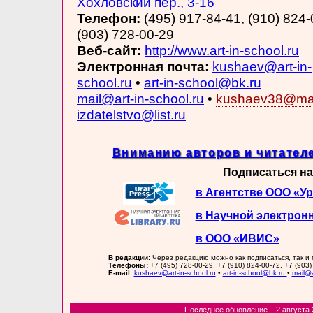
Хохловский пер., 3-16
Телефон:
(495) 917-84-41, (910) 824-
(903) 728-00-29
Веб-сайт:
http://www.art-in-school.ru
Электронная почта:
kushaev@art-in-
school.ru
•
art-in-school@bk.ru
mail@art-in-school.ru
•
kushaev38@mai
izdatelstvo@list.ru
Вниманию авторов и читателе
Подписаться на
в Агентстве ООО «У
в Научной электрон
в ООО «ИВИС»
В редакции:
Через редакцию можно как подписаться, так и
Телефоны:
+7 (495) 728-00-29, +7 (910) 824-00-72, +7 (903)
E-mail:
kushaev@art-in-school.ru
•
art-in-school@bk.ru
•
mail@a
Последнее обновление – 2 августа 