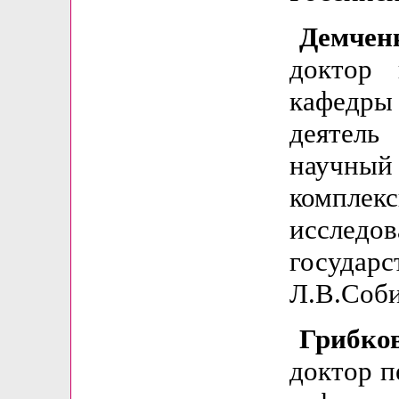
Демче
доктор 
кафедры
деятель
научн
компл
исследо
государ
Л.В.Соб
Грибк
доктор п