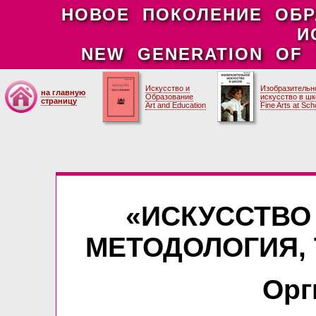
НОВОЕ ПОКОЛЕНИЕ ОБ
И
NEW GENERATION OF 
Искусство и
Изобразительн
на главную
Образование
искусство в ш
страницу
Art and Education
Fine Arts at Sch
«ИСКУССТВО
МЕТОДОЛОГИЯ, 
Орг