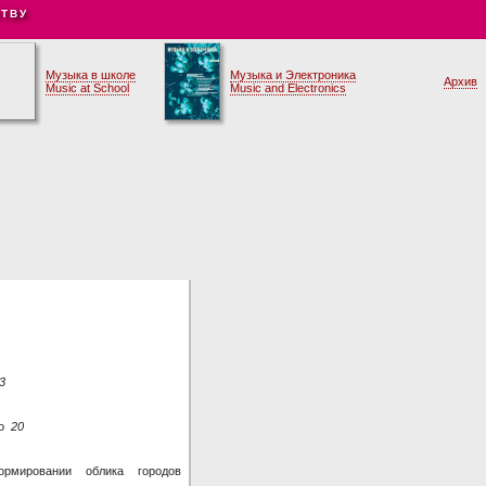
ТВУ
Музыка в школе
Музыка и Электроника
Архив
Music at School
Music and Electronics
3
го
20
рмировании облика городов