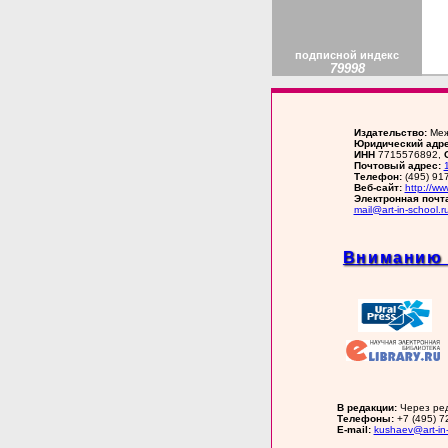
подписной индекс
79998
Издательство:
Меж
Юридический адре
ИНН
7715576892,
Почтовый адрес:
Телефон:
(495) 91
Веб-сайт:
http://ww
Электронная почт
mail@art-in-school.r
Вниманию 
В редакции:
Через ред
Телефоны:
+7 (495) 72
E-mail:
kushaev@art-in-