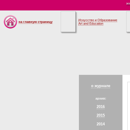
Н
Искусство и Образование
на главную страницу
Art and Education
о журнале
архив:
2016
2015
2014