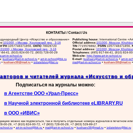
КОНТАКТЫ / Contact Us
дународный Центр «Искусство и образование»
Publishing house:
International Centre «A
с:
101000, г.Москва, Хохловский пер., 3-16
Official address:
101000, Moscow, Khohlovs
ОГРН
1057748371856,
ОКПО
78928720
TIN
7715576892,
PSRN
1057748371856,
101000, г.Москва, Хохловский пер., 3-16
Postal address:
101000, Moscow, Khohlovs
7-84-41, (910) 824-00-72, (903) 728-00-29
Telephones:
(495) 917-84-41, (910) 824-00
w.art-in-school.ru
Web-site:
http://www.art-in-school.ru
а:
kushaev@art-in-school.ru
•
art-in-school@bk.ru
E-mail:
kushaev@art-in-school.ru
•
art-in-s
u
•
kushaev38@mail.ru
•
izdatelstvo@list.ru
mail@art-in-school.ru
•
kushaev38@mail.ru
авторов и читателей журнала «Искусство и об
Подписаться на журналы можно:
в Агентстве ООО «Урал-Пресс»
в Научной электронной библиотеке eLIBRARY.RU
в ООО «ИВИС»
акцию можно как подписаться, так и получить отдельные номера журналов в печатном или
8-00-29, +7 (910) 824-00-72, +7 (903) 728-00-29, +7 (903) 529-89-27
school.ru
•
art-in-school@bk.ru
•
mail@art-in-school.ru
•
kushaev38@mail.ru
•
izdatelstvo@list.ru