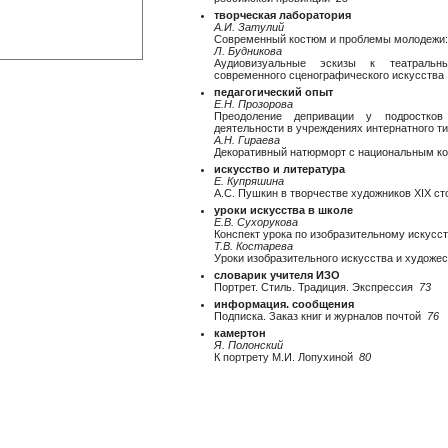
творческая лаборатория
А.И. Затулий
Современный костюм и проблемы молодежи:
Л. Будникова
Аудиовизуальные эскизы к театраль
современного сценографического искусств
педагогический опыт
Е.Н. Прозорова
Преодоление депривации у подростков 
деятельности в учреждениях интернатного 
А.Н. Гираева
Декоративный натюрморт с национальным 
искусство и литература
Е. Купряшина
А.С. Пушкин в творчестве художников XIX с
уроки искусства в школе
Е.В. Сухорукова
Конспект урока по изобразительному искусс
Т.В. Костарева
Уроки изобразительного искусства и художе
словарик учителя ИЗО
Портрет. Стиль. Традиция. Экспрессия
73
информация. сообщения
Подписка. Заказ книг и журналов почтой
76
камертон
Я. Полонский
К портрету М.И. Лопухиной
80