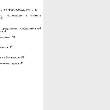
 от конформизма до бунта
33
ным постановкам в системе
а
41
средствами изобразительной
типа
44
колоритом
53
толетия
56
тву в 7-м классе
59
ственного труда
66