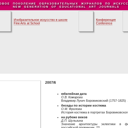
ОВОЕ ПОКОЛЕНИЕ ОБРАЗОВАТЕЛЬНЫХ ЖУРНАЛОВ ПО ИСКУСС
NEW GENERATION OF EDUCATIONAL ART JOURNALS
Изобразительное искусство в школе
Конференция
Fine Arts at School
Conference
2007/6
юбилейная дата
О.В. Комарова
Владимир Лукич Боровиковский (1757-1825)
беседы по истории костюма
О.М. Фролова
История костюма в портретах Боровиковско
на рубеже веков
Д.П. Шульгина
Значение архитектуры эклектики в фо
российской провинции
23