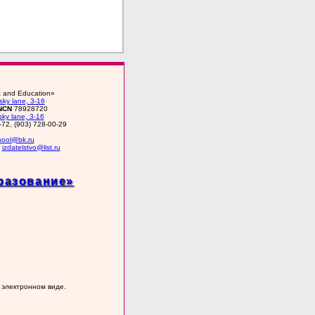
rt and Education»
ky lane, 3-16
NCN
78928720
ky lane, 3-16
-72, (903) 728-00-29
chool@bk.ru
•
izdatelstvo@list.ru
разование»
 электронном виде.