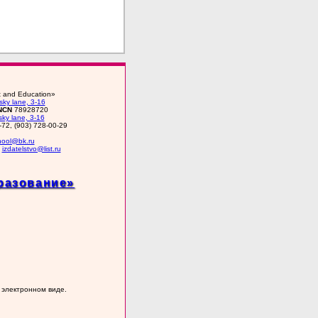
rt and Education»
ky lane, 3-16
NCN
78928720
ky lane, 3-16
-72, (903) 728-00-29
chool@bk.ru
•
izdatelstvo@list.ru
разование»
 электронном виде.