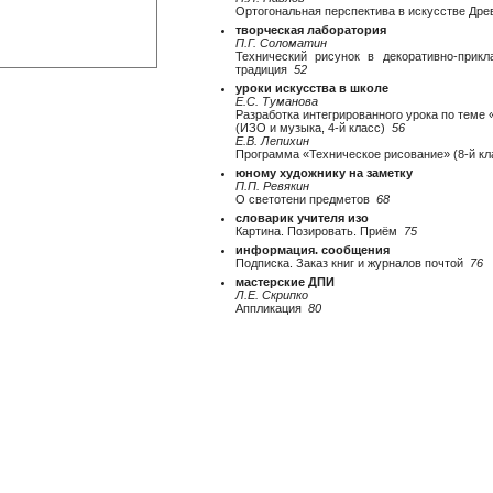
Ортогональная перспектива в искусстве Дре
творческая лаборатория
П.Г. Соломатин
Технический рисунок в декоративно-прикл
традиция
52
уроки искусства в школе
Е.С. Туманова
Разработка интегрированного урока по теме
(ИЗО и музыка, 4-й класс)
56
Е.В. Лепихин
Программа «Техническое рисование» (8-й к
юному художнику на заметку
П.П. Ревякин
О светотени предметов
68
словарик учителя изо
Картина. Позировать. Приём
75
информация. сообщения
Подписка. Заказ книг и журналов почтой
76
мастерские ДПИ
Л.Е. Скрипко
Аппликация
80