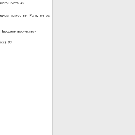
внего Египта
49
адном искусстве. Роль, метод,
 «Народное творчество»
ласс)
60