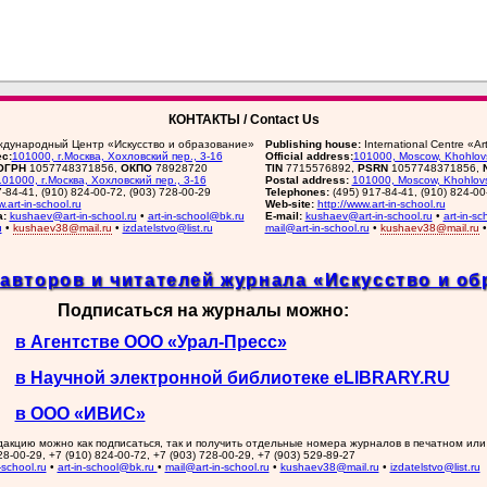
КОНТАКТЫ / Contact Us
дународный Центр «Искусство и образование»
Publishing house:
International Centre «A
с:
101000, г.Москва, Хохловский пер., 3-16
Official address:
101000, Moscow, Khohlovs
ОГРН
1057748371856,
ОКПО
78928720
TIN
7715576892,
PSRN
1057748371856,
101000, г.Москва, Хохловский пер., 3-16
Postal address:
101000, Moscow, Khohlovs
7-84-41, (910) 824-00-72, (903) 728-00-29
Telephones:
(495) 917-84-41, (910) 824-00
w.art-in-school.ru
Web-site:
http://www.art-in-school.ru
а:
kushaev@art-in-school.ru
•
art-in-school@bk.ru
E-mail:
kushaev@art-in-school.ru
•
art-in-s
u
•
kushaev38@mail.ru
•
izdatelstvo@list.ru
mail@art-in-school.ru
•
kushaev38@mail.ru
авторов и читателей журнала «Искусство и об
Подписаться на журналы можно:
в Агентстве ООО «Урал-Пресс»
в Научной электронной библиотеке eLIBRARY.RU
в ООО «ИВИС»
акцию можно как подписаться, так и получить отдельные номера журналов в печатном или
8-00-29, +7 (910) 824-00-72, +7 (903) 728-00-29, +7 (903) 529-89-27
school.ru
•
art-in-school@bk.ru
•
mail@art-in-school.ru
•
kushaev38@mail.ru
•
izdatelstvo@list.ru