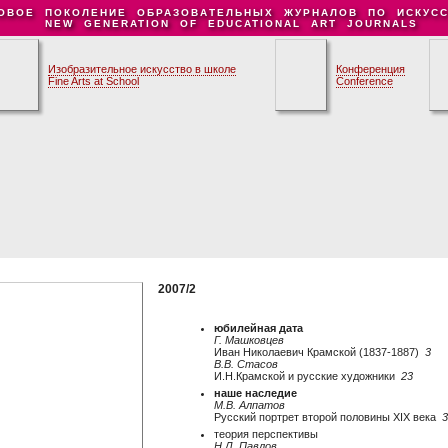
ОВОЕ ПОКОЛЕНИЕ ОБРАЗОВАТЕЛЬНЫХ ЖУРНАЛОВ ПО ИСКУСС
NEW GENERATION OF EDUCATIONAL ART JOURNALS
Изобразительное искусство в школе
Конференция
Fine Arts at School
Conference
2007/2
юбилейная дата
Г. Машковцев
Иван Николаевич Крамской (1837-1887)
3
В.В. Стасов
И.Н.Крамской и русские художники
23
наше наследие
М.В. Алпатов
Русский портрет второй половины XIX века
3
теория перспективы
Н.Л. Павлов