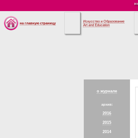
Н
Искусство и Образование
на главную страницу
Art and Education
о журнале
архив:
2016
2015
2014