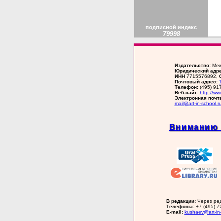
подписной индекс
79998
Издательство:
Меж
Юридический адре
ИНН
7715576892,
Почтовый адрес:
Телефон:
(495) 91
Веб-сайт:
http://ww
Электронная почт
mail@art-in-school.r
Вниманию 
В редакции:
Через ред
Телефоны:
+7 (495) 72
E-mail:
kushaev@art-in-